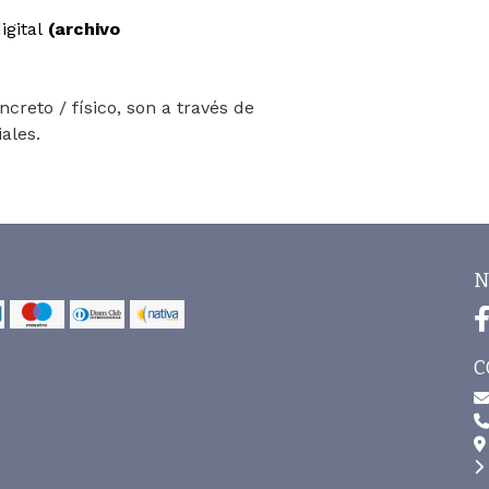
igital
(archivo
creto / físico, son a través de
iales.
N
C