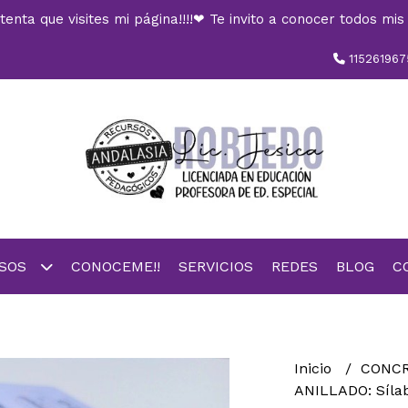
nta que visites mi página!!!!❤ Te invito a conocer todos mis 
115261967
RSOS
CONOCEME!!
SERVICIOS
REDES
BLOG
C
Inicio
CONC
ANILLADO: Síla