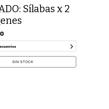
DO: Sílabas x 2
genes
00
escuentos
SIN STOCK