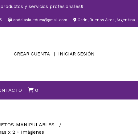
productos y servicios profesionales!!
5
andalasia.educa@gmail.com
Garín, Buenos Aires, Argentina
CREAR CUENTA
INICIAR SESIÓN
ONTACTO
0
RETOS-MANIPULABLES
bas x 2 + Imágenes