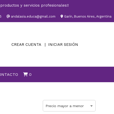
productos y servicios profesionales!!
5
andalasia.educa@gmail.com
Garín, Buenos Aires, Argentina
CREAR CUENTA
INICIAR SESIÓN
ONTACTO
0