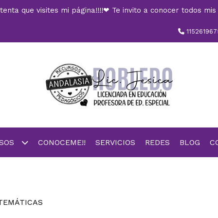
nta que visites mi página!!!!❤ Te invito a conocer todos mis 
115261967
RSOS
CONOCEME!!
SERVICIOS
REDES
BLOG
C
TEMÁTICAS