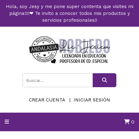
Hola, soy Jesy y me pone super contenta que visites mi
página!!!!❤ Te invito a conocer todos mis productos y
servicios profesionales!!
CREAR CUENTA
INICIAR SESIÓN
0