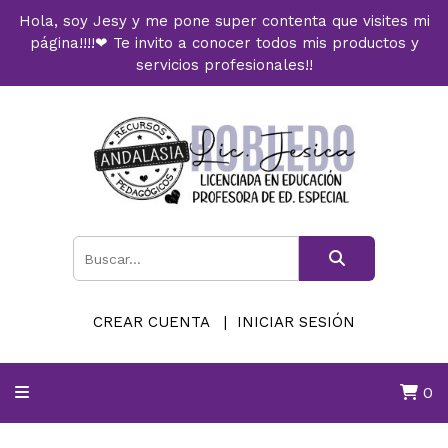
Hola, soy Jesy y me pone super contenta que visites mi
página!!!!❤ Te invito a conocer todos mis productos y
servicios profesionales!!
CREAR CUENTA
INICIAR SESIÓN
0