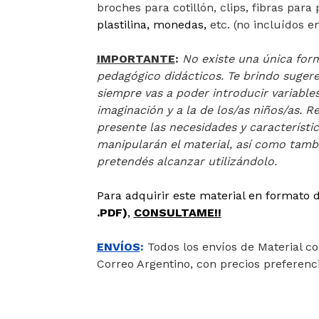
broches para cotillón, clips, fibras para 
plastilina, monedas,
etc. (no incluídos en
IMPORTANTE
:
No existe una única for
pedagógico didácticos. Te brindo suger
siempre vas a poder introducir variable
imaginación y a la de los/as niños/as. 
presente las necesidades y característic
manipularán el material, así como tambi
pretendés alcanzar utilizándolo.
Para adquirir este material en formato d
.PDF)
,
CONSULTAME!!
ENVÍOS
:
Todos los envíos de Material con
Correo Argentino, con precios preferenc