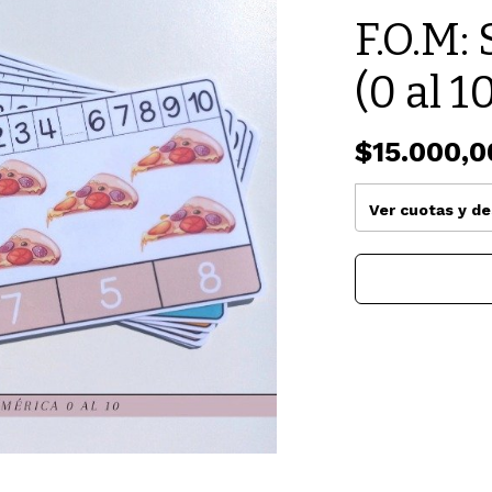
F.O.M:
(0 al 1
$15.000,0
Ver cuotas y d