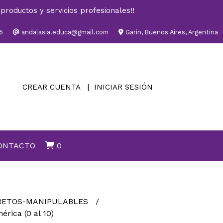
productos y servicios profesionales!!
5
andalasia.educa@gmail.com
Garín, Buenos Aires, Argentina
CREAR CUENTA
INICIAR SESIÓN
ONTACTO
0
RETOS-MANIPULABLES
érica (0 al 10)