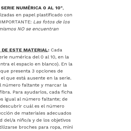
: SERIE NUMÉRICA 0 AL 10"
,
izadas en papel plastificado con
). IMPORTANTE:
Las fotos de los
s mismos NO se encuentran
 DE ESTE MATERIAL
:
Cada
erie numérica del 0 al 10, en la
tra el espacio en blanco). En la
ra que presenta 3 opciones de
el que está ausente en la serie.
l número faltante y marcar la
ibra. Para ayudarlos, cada ficha
 igual al número faltante; de
descubrir cuál es el número
ección de materiales adecuados
 del/a niño/a y de los objetivos
ilizarse broches para ropa, mini