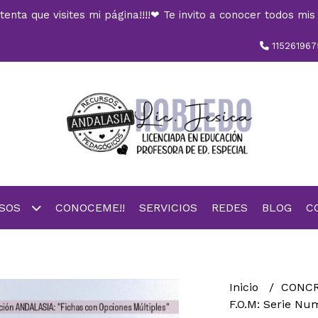
nta que visites mi página!!!!❤ Te invito a conocer todos mis 
115261967
RSOS
CONOCEME!!
SERVICIOS
REDES
BLOG
C
Inicio
CONC
F.O.M: Serie Num