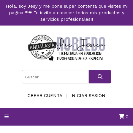
Hola, soy Jesy y me pone super contenta que visites mi
página!!!!❤ Te invito a conocer todos mis productos y
servicios profesionales!!
CREAR CUENTA
INICIAR SESIÓN
0