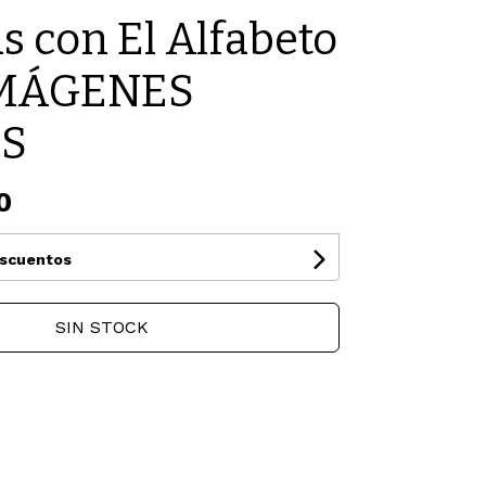
as con El Alfabeto
IMÁGENES
S
0
escuentos
SIN STOCK