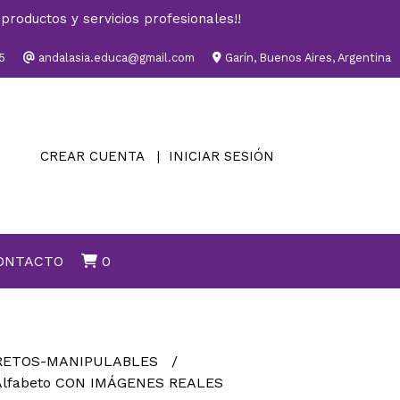
productos y servicios profesionales!!
5
andalasia.educa@gmail.com
Garín, Buenos Aires, Argentina
CREAR CUENTA
INICIAR SESIÓN
ONTACTO
0
RETOS-MANIPULABLES
l Alfabeto CON IMÁGENES REALES