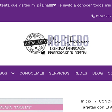
nta que visites mi página!!!!❤ Te invito a conocer todos mis 
115261967
RSOS
CONOCEME!!
SERVICIOS
REDES
BLOG
C
Inicio
CONC
Tarjetas con E