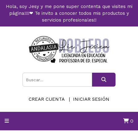
Hola, soy Jesy y me pone super contenta que visites mi
página!!!!❤ Te invito a conocer todos mis productos y
servicios profesionales!!
CREAR CUENTA
INICIAR SESIÓN
0