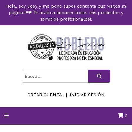
Hola, soy Jesy y me pone super contenta que visites mi
página!!!!❤ Te invito a conocer todos mis productos y
servicios profesionales!!
CREAR CUENTA
INICIAR SESIÓN
0